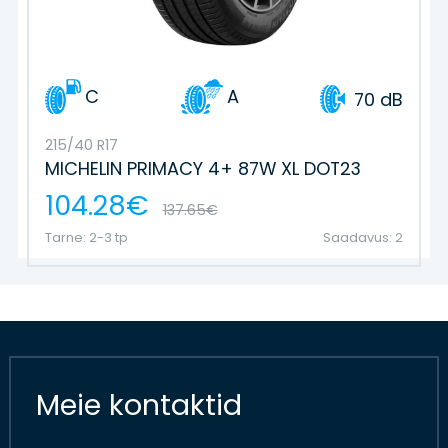
C
A
70 dB
215/40 R17
MICHELIN PRIMACY 4+ 87W XL DOT23
104.28€
137.65€
Tarne: 2-3 tp
Saadavus: 2
Meie kontaktid