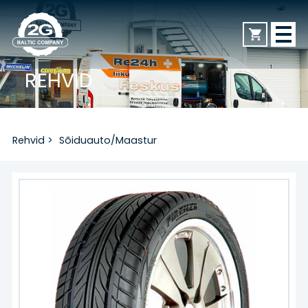
REHVID
AVALEHT
Rehvid
>
Sõiduauto/Maastur
REHVID
Sõiduauto/Maastur
Veoauto
Mootorratas