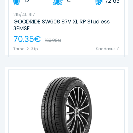
D
C
72 dB
215/40 R17
GOODRIDE SW608 87V XL RP Studless
3PMSF
70.35€
128.98€
Tarne: 2-3 tp
Saadavus: 8