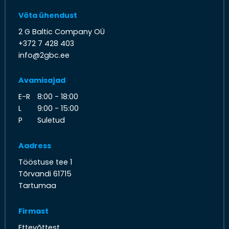
Võta ühendust
2 G Baltic Company OÜ
+372 7 428 403
info@2gbc.ee
Avamisajad
E-R
8:00 - 18:00
L
9:00 - 15:00
P
Suletud
Aadress
Tööstuse tee 1
Tõrvandi 61715
Tartumaa
Firmast
Ettevõttest