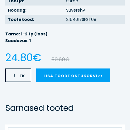
Tootja:
Sumo
Hooaeg:
Suverehv
BRONEERI
Tootekood:
2154017SFST08
REHVIVAHETUS
Tarne: 1-2 tp (laos)
Saadavus: 1
KONTAKT
24.80€
80.60€
LOGI SISSE
TK
LISA TOODE OSTUKORVI
Sarnased tooted