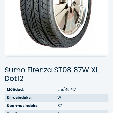
Kaubik
Agro/tööstus
Veljed
VELJED
TEENUSED
Sumo Firenza ST08 87W XL
Hinnakiri
Dot12
Rehvitööd
Mõõdud:
215/40 R17
Õlivahetus
Kiirusindeks:
W
Koormusindeks:
87
Rehvihotell