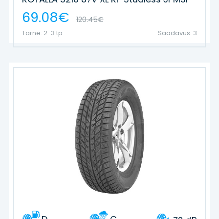
69.08€
120.45€
Tarne: 2-3 tp
Saadavus: 3