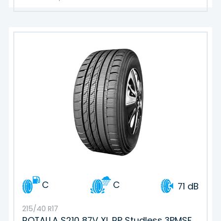
C
C
71 dB
215/40 R17
ROTALLA S210 87V XL RP Studless 3PMSF