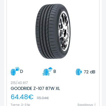
D
B
72 dB
215/40 R17
GOODRIDE Z-107 87W XL
64.48€
115.34€
Tarne: 2-3 tp
Saadavus: 1