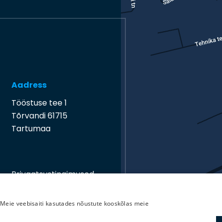
Aadress
Tööstuse tee 1
Tõrvandi 61715
Tartumaa
Privaatsustingimused
Meie veebisaiti kasutades nõustute kooskõlas meie