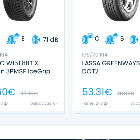
E
C
B
71 dB
R14
175/70 R14
 WI51 88T XL
LASSA GREENWAYS
ion 3PMSF IceGrip
DOT21
60€
53.31€
117.95€
70.37€
3 tp
Saadavus: 8+
Tarne: 2-3 tp
Saad