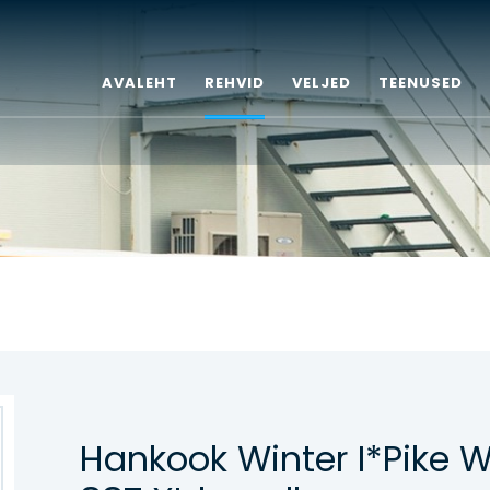
AVALEHT
REHVID
VELJED
TEENUSED
Sõiduauto/Maastur
Hinnakiri
Veoauto
Rehvitööd
Mootorratas
Õlivahetus
Kaubik
Rehvihotell
Agro/tööstus
Veljed
Hankook Winter I*Pike 