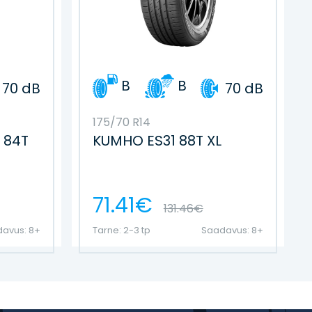
B
B
70 dB
70 dB
175/70 R14
 84T
KUMHO ES31 88T XL
71.41€
131.46€
avus: 8+
Tarne: 2-3 tp
Saadavus: 8+