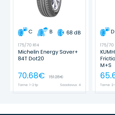
C
B
D
68 dB
175/70 R14
175/70 
Michelin Energy Saver+
KUMHO
84T Dot20
Frict
M+S
70.68€
65.
151.28€
Tarne: 1-2 tp
Saadavus: 4
Tarne: 2-