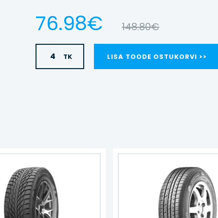
76.98€
148.80€
TK
LISA TOODE OSTUKORVI