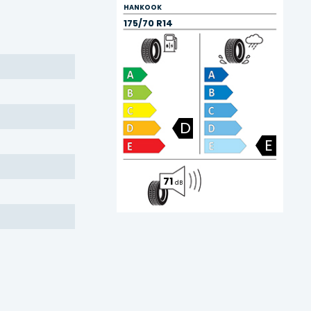
HANKOOK
175/70 R14
D
E
71
dB