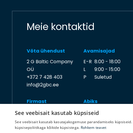
Meie kontaktid
Võta ühendust
Avamisajad
2 G Baltic Company
E-R
8:00 - 18:00
OÜ
L
9:00 - 15:00
+372 7 428 403
P
Suletud
info@2gbc.ee
Firmast
Abiks
Ettevõttest
Kuidas osta?
See veebisait kasutab küpsiseid
Tööpakkumised
Tehniline info
See veebisait kasutab kasutajakogemuse parandamiseks küpsiseid. 
Kontakt
Järelmaks
küpsisepoliitikaga kõikide küpsistega.
Rohkem teavet