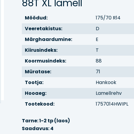
88T XL lamell
Mõõdud:
175/70 R14
Veeretakistus:
D
Märghaardumine:
E
Kiirusindeks:
T
Koormusindeks:
88
Müratase:
71
Tootja:
Hankook
Hooaeg:
Lamellrehv
Tootekood:
1757014HWIPL
Tarne: 1-2 tp (laos)
Saadavus: 4