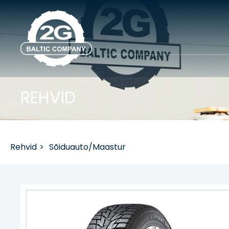
REHVID
Rehvid
>
Sõiduauto/Maastur