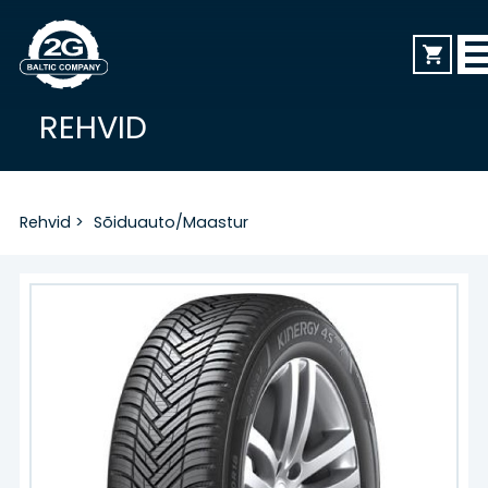
REHVID
AVALEHT
Rehvid
>
Sõiduauto/Maastur
REHVID
Sõiduauto/Maastur
Veoauto
Mootorratas