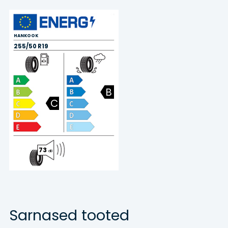
HANKOOK
255/50 R19
B
C
73
dB
Sarnased tooted