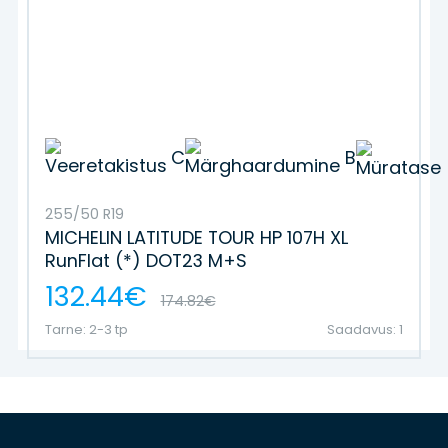
C
B
255/50 R19
MICHELIN LATITUDE TOUR HP 107H XL
RunFlat (*) DOT23 M+S
132.44€
174.82€
Tarne: 2-3 tp
Saadavus: 1