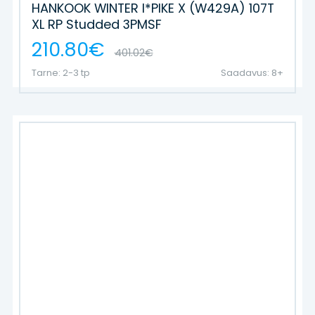
HANKOOK WINTER I*PIKE X (W429A) 107T
XL RP Studded 3PMSF
210.80€
401.02€
Tarne: 2-3 tp
Saadavus: 8+