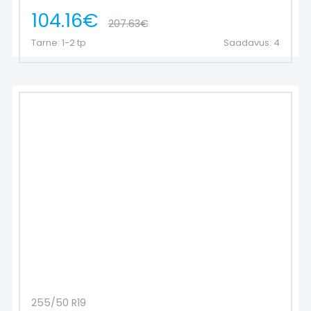
104.16€
207.63€
Tarne: 1-2 tp
Saadavus: 4
255/50 R19