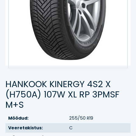
Kaubik
Agro/tööstus
Veljed
VELJED
TEENUSED
HANKOOK KINERGY 4S2 X
Hinnakiri
(H750A) 107W XL RP 3PMSF
Rehvitööd
M+S
Õlivahetus
Mõõdud:
255/50 R19
Veeretakistus:
C
Rehvihotell