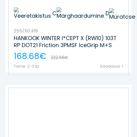
C
D
255/50 R19
HANKOOK WINTER I*CEPT X (RW10) 103T
RP DOT21 Friction 3PMSF IceGrip M+S
168.68€
222.66€
Tarne: 2-3 tp
Saadavus: 1