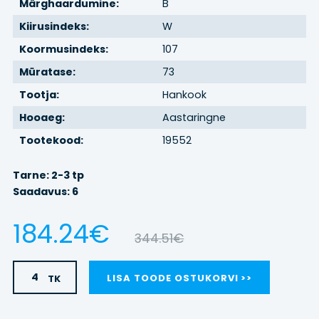
Märghaardumine:
B
Kiirusindeks:
W
BRONEERI
Koormusindeks:
107
REHVIVAHETUS
Müratase:
73
Tootja:
Hankook
KONTAKT
Hooaeg:
Aastaringne
Tootekood:
19552
LOGI SISSE
Tarne: 2-3 tp
Saadavus: 6
184.24€
344.51€
TK
LISA TOODE OSTUKORVI