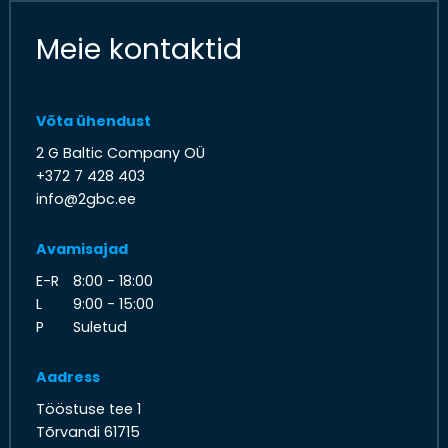
Meie kontaktid
Võta ühendust
2 G Baltic Company OÜ
+372 7 428 403
info@2gbc.ee
Avamisajad
E-R
8:00 - 18:00
L
9:00 - 15:00
P
Suletud
Aadress
Tööstuse tee 1
Tõrvandi 61715