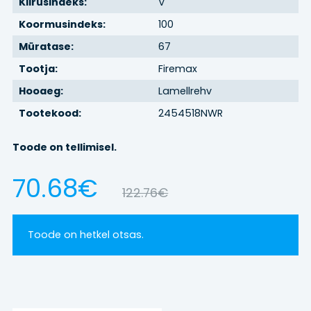
Kiirusindeks:
V
Koormusindeks:
100
BRONEERI
Müratase:
67
REHVIVAHETUS
Tootja:
Firemax
Hooaeg:
Lamellrehv
KONTAKT
Tootekood:
2454518NWR
Toode on tellimisel.
LOGI SISSE
70.68€
122.76€
Toode on hetkel otsas.