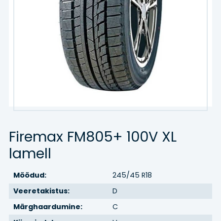
Kaubik
Agro/tööstus
Veljed
VELJED
TEENUSED
Firemax FM805+ 100V XL
Hinnakiri
lamell
Rehvitööd
Mõõdud:
245/45 R18
Õlivahetus
Veeretakistus:
D
Märghaardumine:
C
Rehvihotell