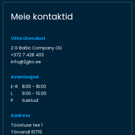
Meie kontaktid
Võta ühendust
2 G Baltic Company OÜ
+372 7 428 403
info@2gbc.ee
Avamisajad
E-R
8:00 - 18:00
L
9:00 - 15:00
P
Suletud
Aadress
Tööstuse tee 1
Tõrvandi 61715