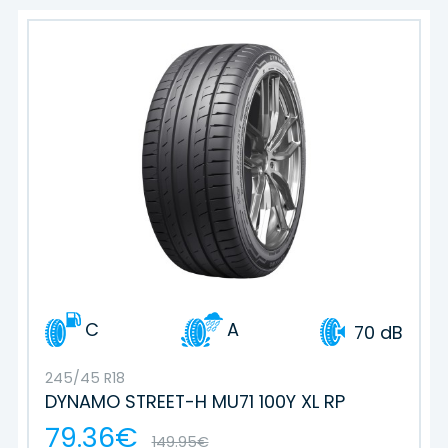
C
A
70 dB
245/45 R18
DYNAMO STREET-H MU71 100Y XL RP
79.36€
149.95€