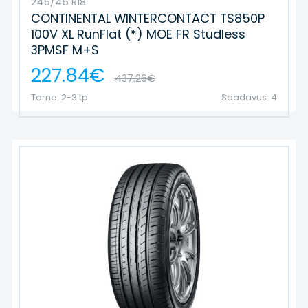
245/45 R18
CONTINENTAL WINTERCONTACT TS850P
100V XL RunFlat (*) MOE FR Studless
3PMSF M+S
227.84€
437.26€
Tarne: 2-3 tp
Saadavus: 4