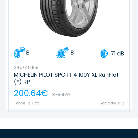
B
B
71 dB
245/45 R18
MICHELIN PILOT SPORT 4 100Y XL RunFlat
(*) RP
200.64€
379.42€
Tarne: 2-3 tp
Saadavus: 2