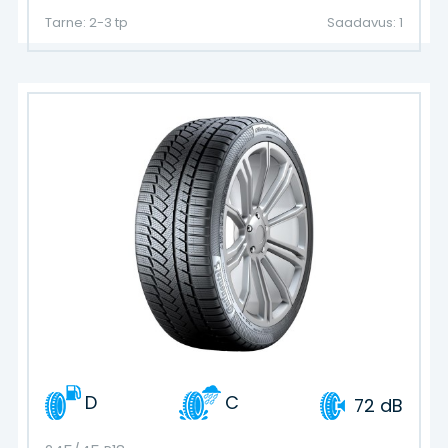
Tarne: 2-3 tp
Saadavus: 1
D
C
72 dB