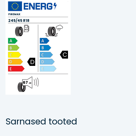
FIREMAX
245/45 R18
C
D
67
dB
Sarnased tooted