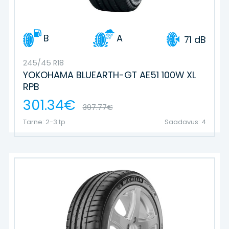
B
A
71 dB
245/45 R18
YOKOHAMA BLUEARTH-GT AE51 100W XL
RPB
301.34€
397.77€
Tarne: 2-3 tp
Saadavus: 4