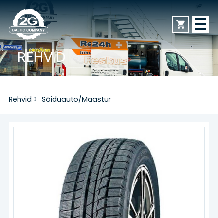
REHVID
AVALEHT
Rehvid
>
Sõiduauto/Maastur
REHVID
Sõiduauto/Maastur
Veoauto
Mootorratas