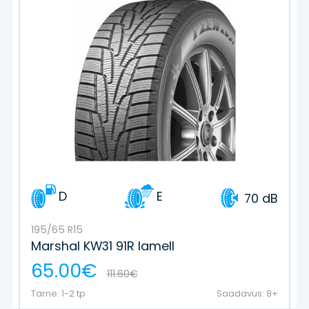
D
E
70 dB
195/65 R15
Marshal KW31 91R lamell
65.00€
111.60€
Tarne: 1-2 tp
Saadavus: 8+