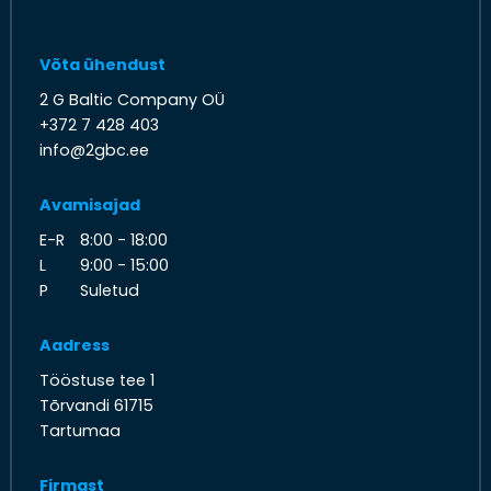
Võta ühendust
2 G Baltic Company OÜ
+372 7 428 403
info@2gbc.ee
Avamisajad
E-R
8:00 - 18:00
L
9:00 - 15:00
P
Suletud
Aadress
Tööstuse tee 1
Tõrvandi 61715
Tartumaa
Firmast