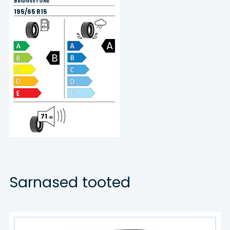
BRIDGESTONE
195/65 R15
A
B
71
dB
Sarnased tooted