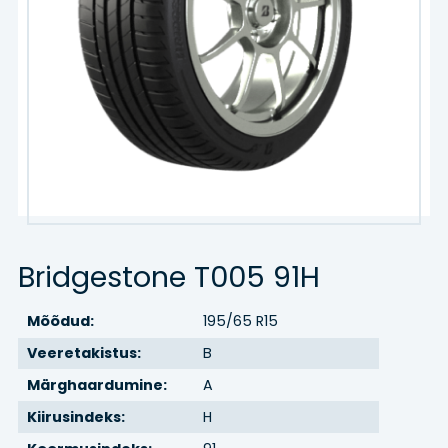
Kaubik
Agro/tööstus
Veljed
VELJED
TEENUSED
Bridgestone T005 91H
Hinnakiri
Mõõdud:
195/65 R15
Rehvitööd
Veeretakistus:
B
Õlivahetus
Märghaardumine:
A
Kiirusindeks:
H
Rehvihotell