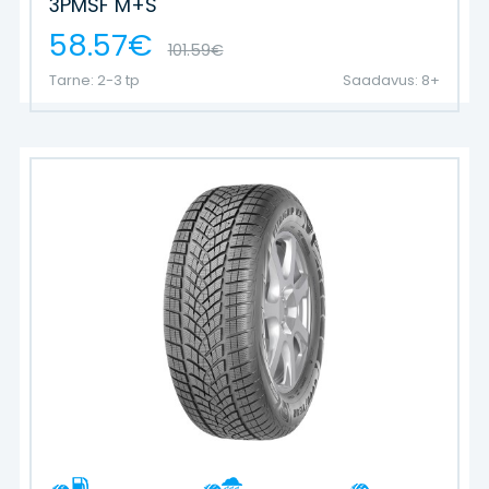
3PMSF M+S
58.57€
101.59€
Tarne: 2-3 tp
Saadavus: 8+