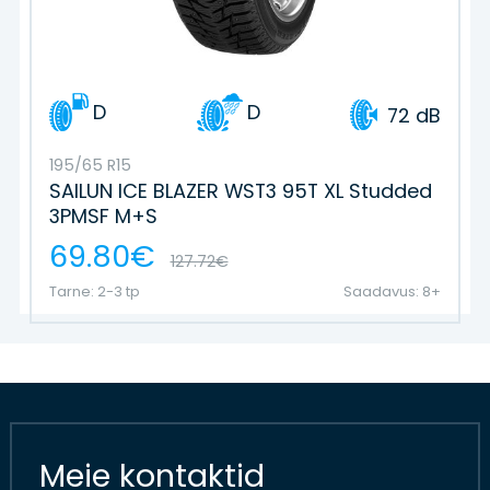
D
D
72 dB
195/65 R15
SAILUN ICE BLAZER WST3 95T XL Studded
3PMSF M+S
69.80€
127.72€
Tarne: 2-3 tp
Saadavus: 8+
Meie kontaktid