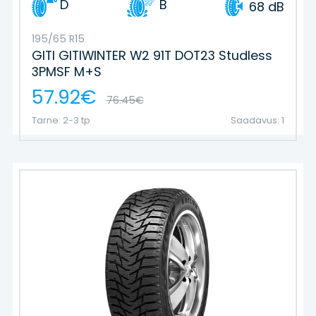
D
B
68 dB
195/65 R15
GITI GITIWINTER W2 91T DOT23 Studless
3PMSF M+S
57.92€
76.45€
Tarne: 2-3 tp
Saadavus: 1