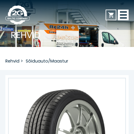
REHVID
AVALEHT
Rehvid
>
Sõiduauto/Maastur
REHVID
Sõiduauto/Maastur
Veoauto
Mootorratas