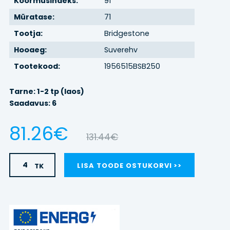
Koormusindeks:
91
Müratase:
71
BRONEERI
Tootja:
Bridgestone
REHVIVAHETUS
Hooaeg:
Suverehv
Tootekood:
1956515BSB250
KONTAKT
Tarne: 1-2 tp (laos)
Saadavus: 6
LOGI SISSE
81.26€
131.44€
TK
LISA TOODE OSTUKORVI