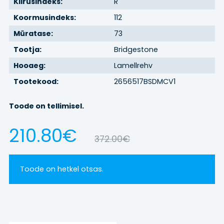
Kiirusindeks:
R
Koormusindeks:
112
BRONEERI
Müratase:
73
REHVIVAHETUS
Tootja:
Bridgestone
Hooaeg:
Lamellrehv
KONTAKT
Tootekood:
2656517BSDMCV1
Toode on tellimisel.
LOGI SISSE
210.80€
372.00€
Toode on hetkel otsas.