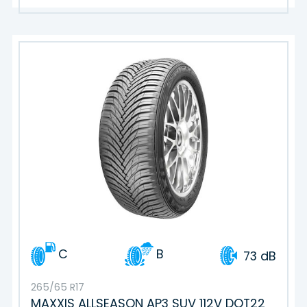
C
B
73 dB
265/65 R17
MAXXIS ALLSEASON AP3 SUV 112V DOT22