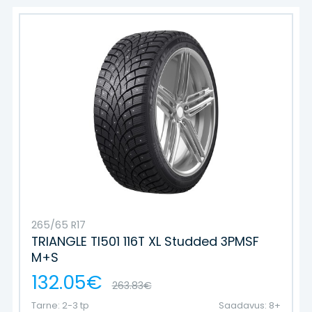
265/65 R17
TRIANGLE TI501 116T XL Studded 3PMSF
M+S
132.05€
263.83€
Tarne: 2-3 tp
Saadavus: 8+