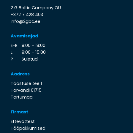
2 G Baltic Company OÜ
+372 7 428 403
info@2gbc.ee
Avamisajad
E-R
8:00 - 18:00
L
9:00 - 15:00
P
Suletud
Aadress
Tööstuse tee 1
Tõrvandi 61715
Tartumaa
Firmast
Ettevõttest
Tööpakkumised