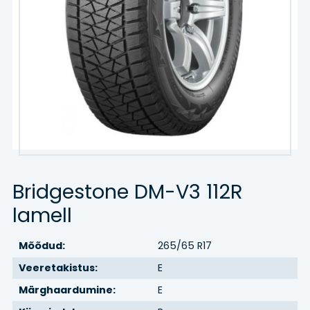
Kaubik
Agro/tööstus
Veljed
VELJED
TEENUSED
Bridgestone DM-V3 112R
Hinnakiri
lamell
Rehvitööd
Mõõdud:
265/65 R17
Õlivahetus
Veeretakistus:
E
Märghaardumine:
E
Rehvihotell