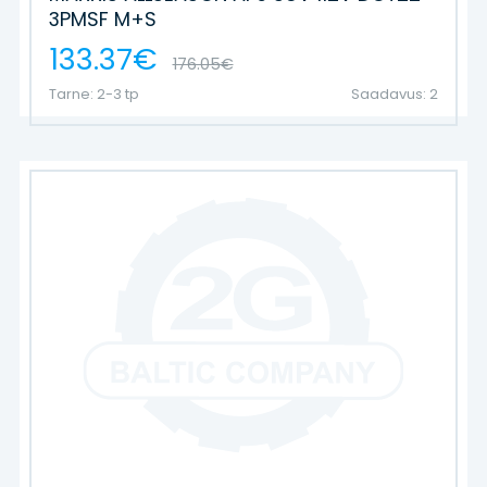
3PMSF M+S
133.37€
176.05€
Tarne: 2-3 tp
Saadavus: 2