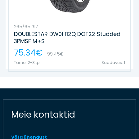
265/65 R17
DOUBLESTAR DW01 112Q DOT22 Studded
3PMSF M+S
75.34€
99.45€
Tarne: 2-3 tp
Saadavus: 1
Meie kontaktid
Võta ühendust