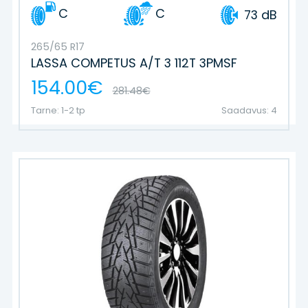
C
C
73 dB
265/65 R17
LASSA COMPETUS A/T 3 112T 3PMSF
154.00€
281.48€
Tarne: 1-2 tp
Saadavus: 4