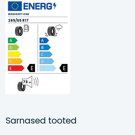
BRIDGESTONE
265/65 R17
E
E
73
dB
Sarnased tooted