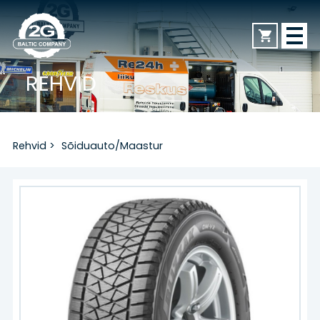
REHVID
AVALEHT
Rehvid
>
Sõiduauto/Maastur
REHVID
Sõiduauto/Maastur
Veoauto
Mootorratas