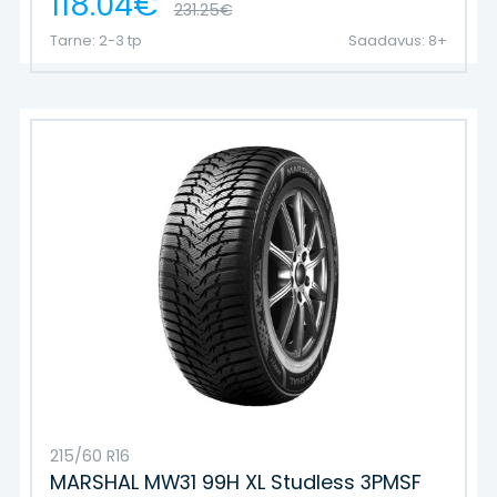
118.04€
231.25€
Tarne: 2-3 tp
Saadavus: 8+
215/60 R16
MARSHAL MW31 99H XL Studless 3PMSF