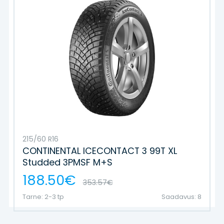
215/60 R16
CONTINENTAL ICECONTACT 3 99T XL
Studded 3PMSF M+S
188.50€
353.57€
Tarne: 2-3 tp
Saadavus: 8