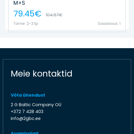
M+S
79.45€
104.87€
Tarne: 2-3 tp
Saadavus: 1
Meie kontaktid
Võta ühendust
2 G Baltic Company OÜ
+372 7 428 403
info@2gbc.ee
Avamisajad