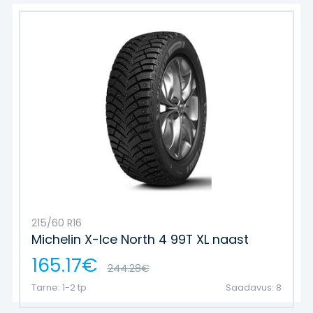
215/60 R16
Michelin X-Ice North 4 99T XL naast
165.17€
244.28€
Tarne: 1-2 tp
Saadavus: 8