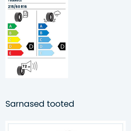
TRIANGLE
215/60 R16
D
D
72
dB
Sarnased tooted