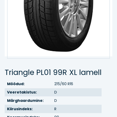
Kaubik
Agro/tööstus
Veljed
VELJED
TEENUSED
Triangle PL01 99R XL lamell
Hinnakiri
Mõõdud:
215/60 R16
Rehvitööd
Veeretakistus:
D
Õlivahetus
Märghaardumine:
D
Kiirusindeks:
R
Rehvihotell