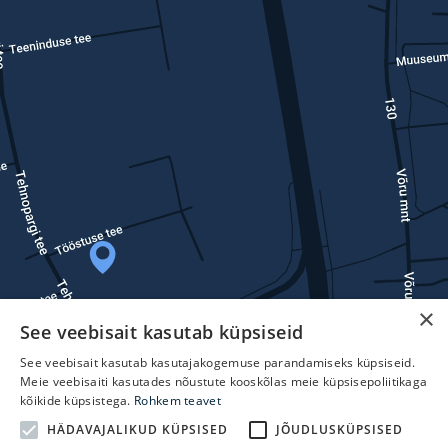
×
See veebisait kasutab küpsiseid
See veebisait kasutab kasutajakogemuse parandamiseks küpsiseid.
Meie veebisaiti kasutades nõustute kooskõlas meie küpsisepoliitikaga
kõikide küpsistega.
Rohkem teavet
HÄDAVAJALIKUD KÜPSISED
JÕUDLUSKÜPSISED