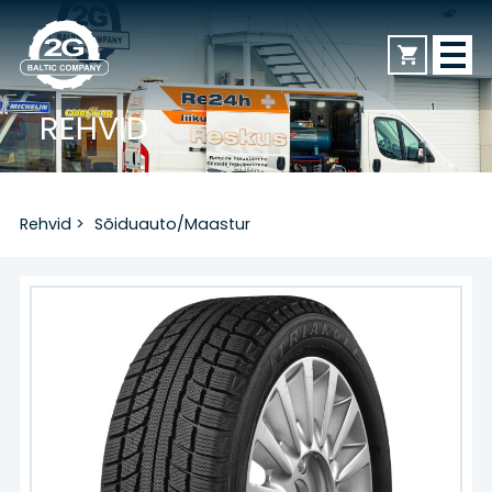
REHVID
AVALEHT
Rehvid
>
Sõiduauto/Maastur
REHVID
Sõiduauto/Maastur
Veoauto
Mootorratas