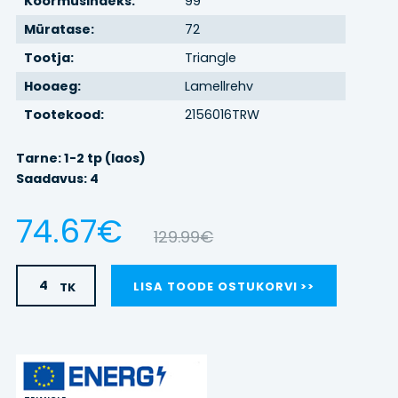
Koormusindeks:
99
Müratase:
72
BRONEERI
Tootja:
Triangle
REHVIVAHETUS
Hooaeg:
Lamellrehv
Tootekood:
2156016TRW
KONTAKT
Tarne: 1-2 tp (laos)
Saadavus: 4
LOGI SISSE
74.67€
129.99€
TK
LISA TOODE OSTUKORVI