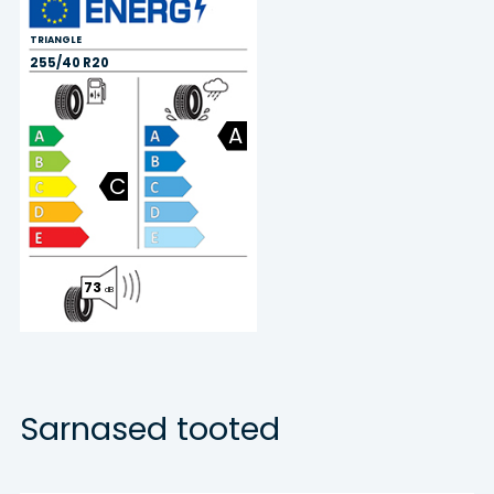
TRIANGLE
255/40 R20
A
C
73
dB
Sarnased tooted