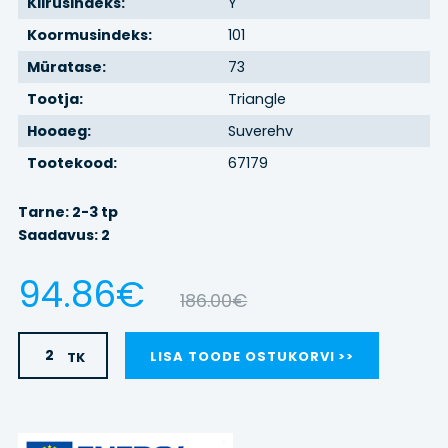
Kiirusindeks:
Y
Koormusindeks:
101
BRONEERI
Müratase:
73
REHVIVAHETUS
Tootja:
Triangle
Hooaeg:
Suverehv
KONTAKT
Tootekood:
67179
Tarne: 2-3 tp
LOGI SISSE
Saadavus: 2
94.86€
186.00€
TK
LISA TOODE OSTUKORVI