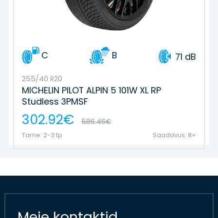
C
B
71 dB
255/40 R20
MICHELIN PILOT ALPIN 5 101W XL RP
Studless 3PMSF
302.92€
586.46€
Tarne: 2-3 tp
Saadavus: 8+
Meie kontaktid