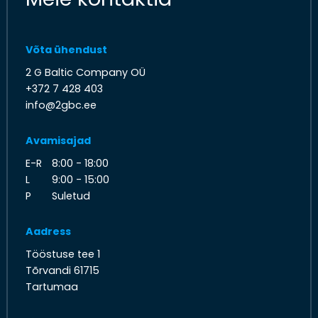
Võta ühendust
2 G Baltic Company OÜ
+372 7 428 403
info@2gbc.ee
Avamisajad
E-R
8:00 - 18:00
L
9:00 - 15:00
P
Suletud
Aadress
Tööstuse tee 1
Tõrvandi 61715
Tartumaa