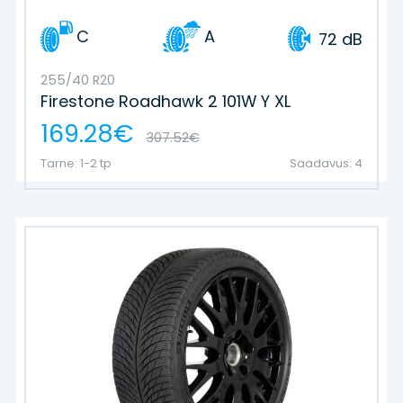
C
A
72 dB
255/40 R20
Firestone Roadhawk 2 101W Y XL
169.28€
307.52€
Tarne: 1-2 tp
Saadavus: 4