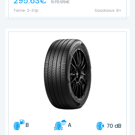
295.63€
570.95€
Tarne: 2-3 tp
Saadavus: 8+
B
A
70 dB