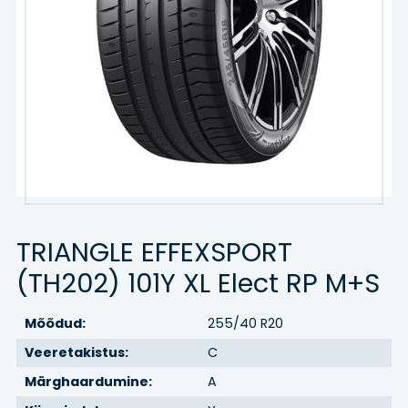
Kaubik
Agro/tööstus
Veljed
VELJED
TEENUSED
TRIANGLE EFFEXSPORT
Hinnakiri
(TH202) 101Y XL Elect RP M+S
Rehvitööd
Mõõdud:
255/40 R20
Õlivahetus
Veeretakistus:
C
Märghaardumine:
A
Rehvihotell