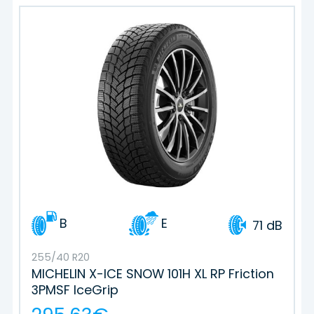
B
E
71 dB
255/40 R20
MICHELIN X-ICE SNOW 101H XL RP Friction
3PMSF IceGrip