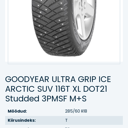
Kaubik
Agro/tööstus
Veljed
VELJED
TEENUSED
GOODYEAR ULTRA GRIP ICE
Hinnakiri
ARCTIC SUV 116T XL DOT21
Rehvitööd
Studded 3PMSF M+S
Õlivahetus
Mõõdud:
285/60 R18
Kiirusindeks:
T
Rehvihotell