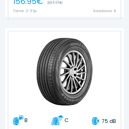
156.95€
207.17€
Tarne: 2-3 tp
Saadavus: 8
B
C
75 dB