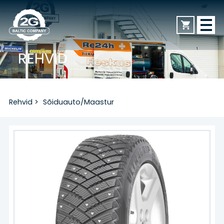
REHVID
AVALEHT
Rehvid
>
Sõiduauto/Maastur
REHVID
Sõiduauto/Maastur
Veoauto
Mootorratas