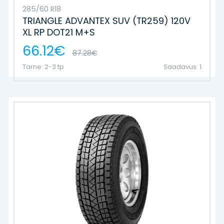
285/60 R18
TRIANGLE ADVANTEX SUV (TR259) 120V
XL RP DOT21 M+S
66.12€
87.28€
Tarne: 2-3 tp
Saadavus: 1