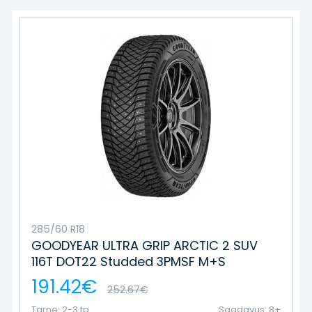
285/60 R18
GOODYEAR ULTRA GRIP ARCTIC 2 SUV
116T DOT22 Studded 3PMSF M+S
191.42€
252.67€
Tarne: 2-3 tp
Saadavus: 8+