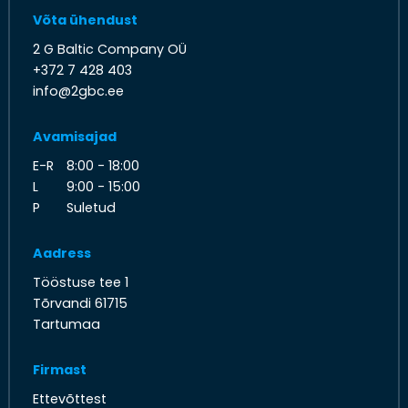
Võta ühendust
2 G Baltic Company OÜ
+372 7 428 403
info@2gbc.ee
Avamisajad
E-R
8:00 - 18:00
L
9:00 - 15:00
P
Suletud
Aadress
Tööstuse tee 1
Tõrvandi 61715
Tartumaa
Firmast
Ettevõttest