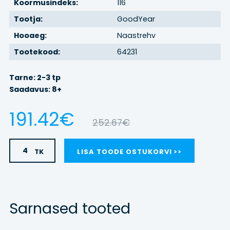
Koormusindeks:
116
Tootja:
GoodYear
BRONEERI
Hooaeg:
Naastrehv
REHVIVAHETUS
Tootekood:
64231
KONTAKT
Tarne: 2-3 tp
Saadavus: 8+
191.42€
LOGI SISSE
252.67€
TK
LISA TOODE OSTUKORVI
Sarnased tooted