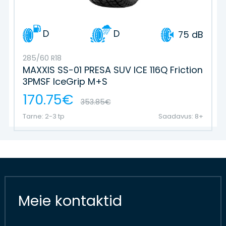
D
D
75 dB
285/60 R18
MAXXIS SS-01 PRESA SUV ICE 116Q Friction
3PMSF IceGrip M+S
170.75€
353.85€
Tarne: 2-3 tp
Saadavus: 8+
Meie kontaktid