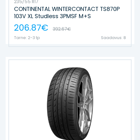
235/55 R17
CONTINENTAL WINTERCONTACT TS870P
103V XL Studless 3PMSF M+S
206.87€
392.67€
Tarne: 2-3 tp
Saadavus: 8