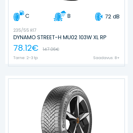
C
B
72 dB
235/55 R17
DYNAMO STREET-H MU02 103W XL RP
78.12€
147.06€
Tarne: 2-3 tp
Saadavus: 8+