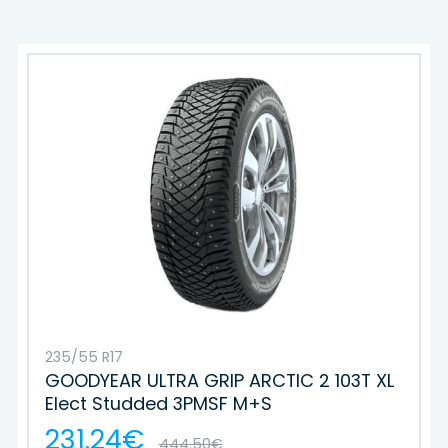
235/55 R17
GOODYEAR ULTRA GRIP ARCTIC 2 103T XL
Elect Studded 3PMSF M+S
231.24€
444.50€