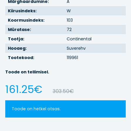
Märghaardumine:
A
Kiirusindeks:
W
BRONEERI
Koormusindeks:
103
REHVIVAHETUS
Müratase:
72
Tootja:
Continental
KONTAKT
Hooaeg:
Suverehv
Tootekood:
119961
LOGI SISSE
Toode on tellimisel.
161.25€
303.50€
Toode on hetkel otsas.