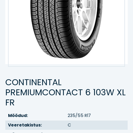
Kaubik
Agro/tööstus
Veljed
VELJED
TEENUSED
CONTINENTAL
Hinnakiri
PREMIUMCONTACT 6 103W XL
Rehvitööd
FR
Õlivahetus
Mõõdud:
235/55 R17
Veeretakistus:
C
Rehvihotell