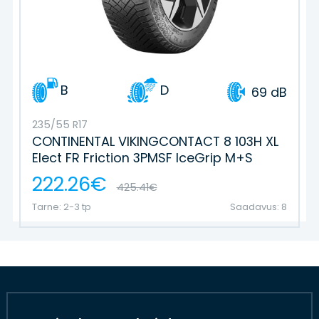
B
D
69 dB
235/55 R17
CONTINENTAL VIKINGCONTACT 8 103H XL
Elect FR Friction 3PMSF IceGrip M+S
222.26€
425.41€
Tarne: 2-3 tp
Saadavus: 8