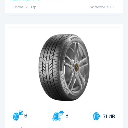
Tarne: 2-3 tp
Saadavus: 8+
B
B
71 dB