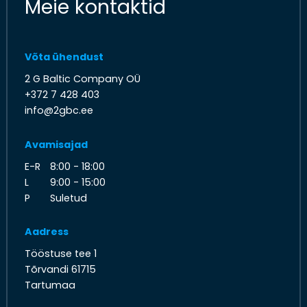
Meie kontaktid
Võta ühendust
2 G Baltic Company OÜ
+372 7 428 403
info@2gbc.ee
Avamisajad
E-R
8:00 - 18:00
L
9:00 - 15:00
P
Suletud
Aadress
Tööstuse tee 1
Tõrvandi 61715
Tartumaa