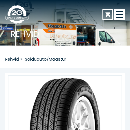
REHVID
AVALEHT
Rehvid
>
Sõiduauto/Maastur
REHVID
Sõiduauto/Maastur
Veoauto
Mootorratas