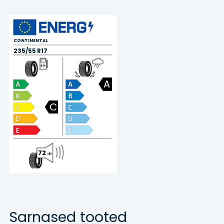
CONTINENTAL
235/55 R17
A
C
72
dB
Sarnased tooted